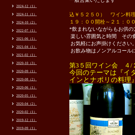
一般営業いたします
2024-12（1）
込￥５２５０） ワイン料
2024-11（1）
１９：００開栓～２１：０
2024-10（2）
*
飲まれないながらもお供の
2022-07（1）
楽しい雰囲気と時間 その
2021-06（1）
お気軽にお声掛けください
2021-04（1）
お飲み物はノンアルコール
2021-02（1）
2020-10（3）
第3５
回ワイン会 ４/
今回のテーマは『イ
2020-09（1）
インとナポリの料理
2020-08（2）
2020-06（1）
2020-05（1）
2020-04（2）
2020-02（1）
2019-12（1）
2019-09（1）