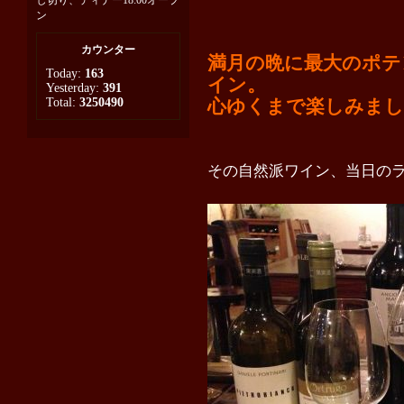
し切り、ディナー18:00オープ
ン
カウンター
満月の晩に最大のポテ
Today:
163
イン。
Yesterday:
391
Total:
3250490
心ゆくまで楽しみまし
その自然派ワイン、当日の