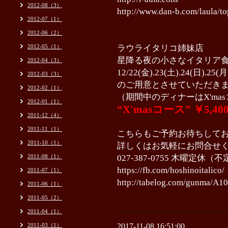
2012-08（3）
http://www.dan-b.com/laula/to
2012-07（1）
2012-06（2）
2012-05（1）
ラウライタリコ姉妹店
星降る夜の小さなイタリア
2012-04（3）
12/22(金).23(土).24(日
2012-03（3）
のご用意とさせていただき
2012-02（1）
（期間中のディナーはX'm
2012-01（1）
“X'masコース” ￥5,4
2011-12（4）
2011-11（1）
こちらもご予約お待ちして
2011-10（1）
詳しくはお気軽にお問合せ
2011-08（1）
027-387-0755 木曜定休
https://fb.com/hoshinoitalico/
2011-07（1）
http://tabelog.com/gunma/A
2011-06（1）
2011-05（2）
2011-04（1）
2011-03（1）
2017-11-08 16:51:00