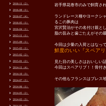
2016-11（2）
岩手県花巻市のみで飼育さ
2016-08（1）
ランドレース種やヨークシ
2016-07（4）
るこの豚肉は
2016-05（1）
宮沢賢治がその名付け親と
2016-04（1）
脂の旨みと歯ごたえがその
2015-11（1）
2015-09（1）
今回は少量の入荷とはなっ
2015-03（1）
鮮度のいい
『スペアリ
2015-02（2）
見た目の美しさはおいし
い
2015-01（2）
今回はスペアリブ！！骨付
2014-11（4）
2014-10（3）
その他もフランスはブレス
2014-07（1）
2014-06（1）
2014-05（2）
2014-03（3）
2014-01（2）