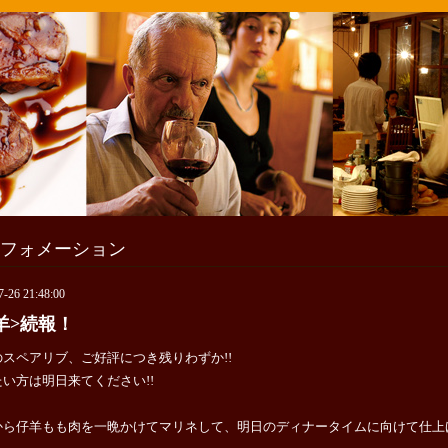
フォメーション
7-26 21:48:00
羊>続報！
のスペアリブ、ご好評につき残りわずか!!
い方は明日来てください!!
から仔羊もも肉を一晩かけてマリネして、明日のディナータイムに向けて仕上