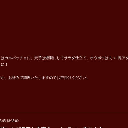
イはカルパッチョに、穴子は燻製にしてサラダ仕立て、ホウボウは丸々1尾ア
ァに！
ほか、お好みで調理いたしますのでお声掛けください。
7-05 18:35:00