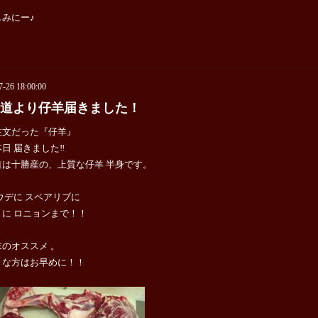
しみにー♪
7-26 18:00:00
道より仔羊届きました！
注文だった『仔羊』
日 届きました‼
道は十勝産の、上質な仔羊 半身です。
ウデに スペアリブに
ミに ロニョンまで！！
のオススメ 。
きな方はお早めに！！