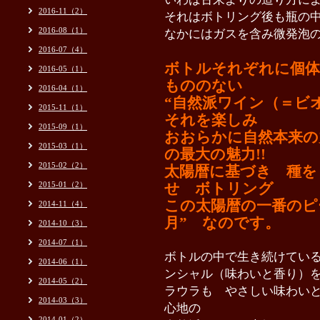
2016-11（2）
それはボトリング後も瓶の
2016-08（1）
なかにはガスを含み微発泡の
2016-07（4）
ボトルそれぞれに個体
2016-05（1）
もののない
2016-04（1）
“自然派ワイン（＝ビ
2015-11（1）
それを楽しみ
2015-09（1）
おおらかに自然本来の
2015-03（1）
の最大の魅力!!
2015-02（2）
太陽暦に基づき 種を
2015-01（2）
せ ボトリング
この太陽暦の一番のピ
2014-11（4）
月” なのです。
2014-10（3）
2014-07（1）
ボトルの中で生き続けてい
2014-06（1）
ンシャル（味わいと香り）を
2014-05（2）
ラウラも やさしい味わい
2014-03（3）
心地の
2014-01（2）