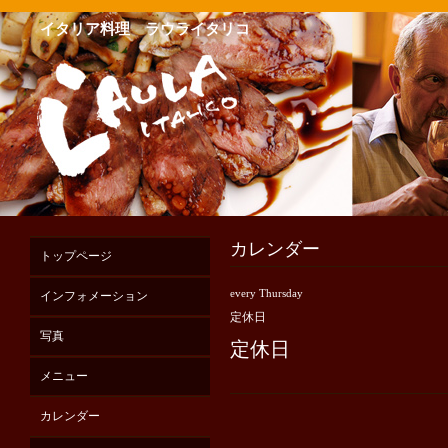
イタリア料理 ラウライタリコ
カレンダー
トップページ
every Thursday
インフォメーション
定休日
写真
定休日
メニュー
カレンダー