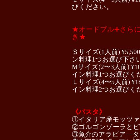
びください。
★オードブル➕さら
き★
Ｓサイズ(1人前) ¥5,50
ン料理1つお選び下さ
Mサイズ(2〜3人前) ¥
イン料理1つお選びく
Ｌサイズ(4〜5人前) ¥
イン料理2つお選びく
《パスタ》
①イタリア産モッツ
②ゴルゴンゾーラと
③魚介のアラビア―タ