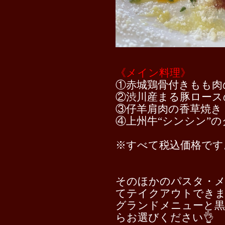
《メイン料理》
①赤城鶏骨付きもも肉
②渋川産まる豚ロース
③仔羊肩肉の香草焼き
④上州牛“シンシン”のグ
※すべて税込価格です
そのほかのパスタ・メ
てテイクアウトでき
グランドメニューと黒
らお選びください👌