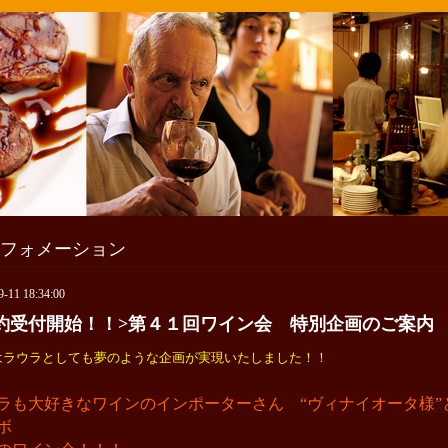
フォメーション
9-11 18:34:00
約受付開始！！>第４１回ワイン会 特別企画のご案内
はラウラとしても夢のような企画が実現いたしました！！
ラも大好きなワインのインポーターさん “ヴィナイオータ様”
ボ