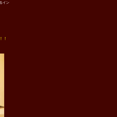
る
イン
！！