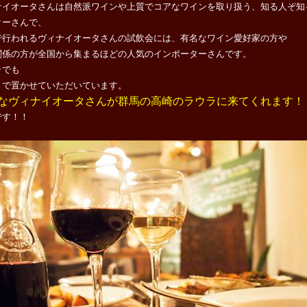
ナイオータさんは自然派
ワインや上質でコアなワインを取り扱う、
知る人ぞ知
ターさんで、
で行われるヴィナイオータさんの試飲会には、有名なワイン愛好家の方や
関係の方が全国から集まるほどの人気のインポーターさんです。
ラでも
きで置かせていただいています。
なヴィナイオータさんが群馬の高崎のラウラに来てくれます！
です！！