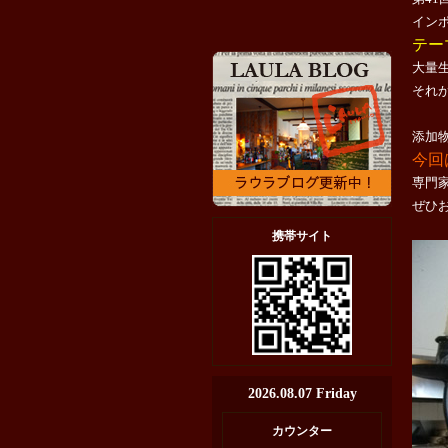
イン
テー
大量
それ
添加
今回
専門
ぜひ
携帯サイト
2026.08.07 Friday
カウンター