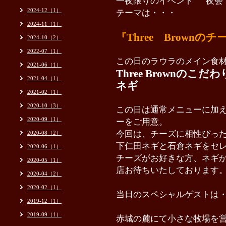
一夜限りのイベント “夜会
2024-12（1）
テーマは・・・
2024-11（1）
『Three Brown
2024-10（2）
2022-07（1）
この日のラウラのメイン食
2021-06（1）
Three Brownの
2021-04（1）
ネギ
2021-02（1）
2020-10（3）
この日は通常メニューに加
2020-09（1）
ーをご用意。
今回は、チーズに相性ぴっ
2020-08（2）
下仁田ネギと石倉ネギをセ
2020-06（1）
チーズがお好きな方、ネギ
2020-05（1）
店お待ちいたしております
2020-04（2）
2020-02（1）
当日のスペシャルゲストは
2019-12（1）
2019-09（1）
赤城の麓にて小さな牧場を営