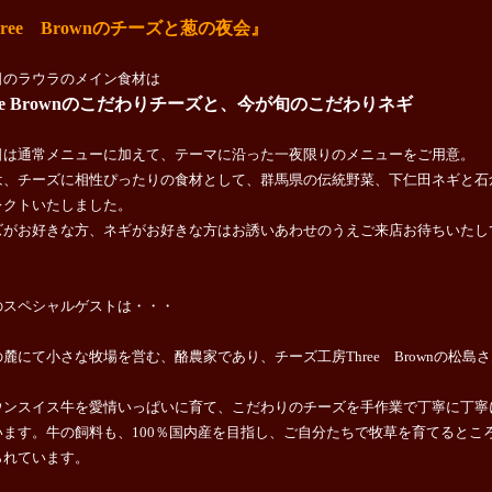
hree Brownのチーズと葱の夜会』
日のラウラのメイン食材は
ree Brownのこだわりチーズと、今が旬のこだわりネギ
日は通常メニューに加えて、テーマに沿った一夜限りのメニューをご用意。
は、チーズに相性ぴったりの食材として、群馬県の伝統野菜、下仁田ネギと石
レクトいたしました。
ズがお好きな方、ネギがお好きな方はお誘いあわせのうえご来店お待ちいたし
。
のスペシャルゲストは・・・
麓にて小さな牧場を営む、酪農家であり、チーズ工房Three Brownの松島
。
ウンスイス牛を愛情いっぱいに育て、こだわりのチーズを手作業で丁寧に丁寧
います。
牛の飼料も、100％国内産を目指し、ご自分たちで牧草を育てるとこ
られています。