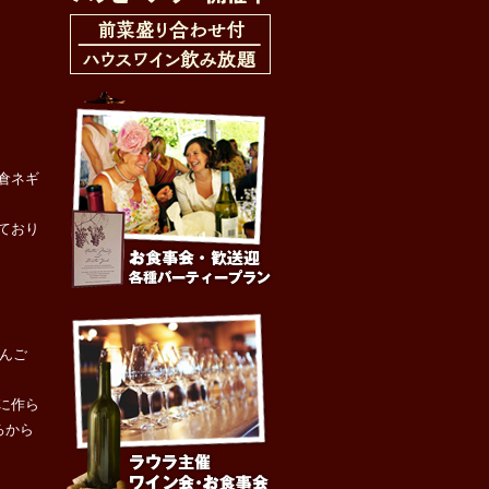
倉ネギ
ており
さんご
に作ら
ろから