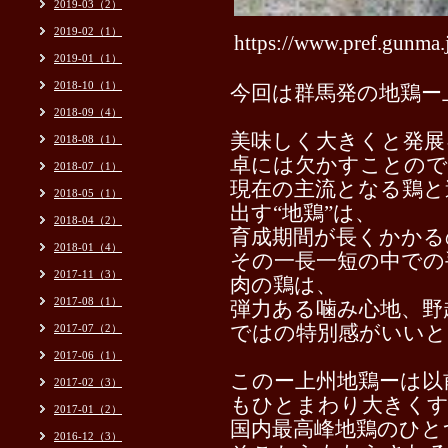
2019-03（2）
2019-02（1）
https://www.pref.gunma
2019-01（1）
2018-10（1）
今回は群馬発の地鶏ー
2018-09（4）
美味しく大きくと発展
2018-08（1）
卓には欠かすことので
2018-07（1）
現在の主流となる鶏と
2018-05（1）
出す“地鶏”は、
2018-04（2）
育成期間が長くかかる
2018-01（4）
その一長一短の中での
2017-11（3）
肉の鶏は、
2017-08（1）
弾力ある噛み心地、野
2017-07（2）
ではの特別感がいいと
2017-06（1）
このー上州地鶏ーは以
2017-02（3）
もひとまわり大きく
2017-01（2）
国内最高峰地鶏のひと
2016-12（3）