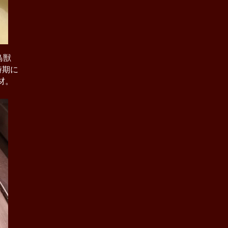
鳥獣
時期に
材。