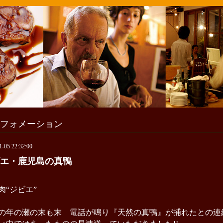
フォメーション
1-05 22:32:00
エ・鹿児島の真鴨
肉“ジビエ”
の年の瀬の末も末 電話が鳴り『天然の真鴨』が捕れたとの連絡