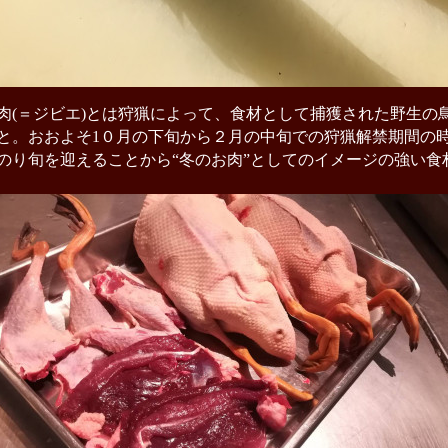
肉(＝ジビエ)とは狩猟によって、食材として捕獲された野生の
と。おおよそ1０月の下旬から２月の中旬での狩猟解禁期間の
のり旬を迎えることから“冬のお肉”としてのイメージの強い食