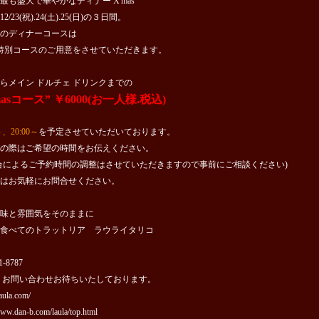
最も盛大で華やかなディナー X'mas
2/23(祝).24(土).25(日)の３日間。
のディナーコースは
as特別コースのご用意をさせていただきます。
らメイン ドルチェ ドリンクまでの
masコース” ￥6000(お一人様.税込)
～、20:00～
を予定させていただいております。
の際はご希望の時間をお伝えください。
合によるご予約時間の調整はさせていただきますので事前にご相談ください)
はお気軽にお問合せください。
味と雰囲気をそのままに
食べてのトラットリア ラウライタリコ
1-8787
 お問い合わせお待ちいたしております。
-aula.com/
www.dan-b.com/laula/top.html