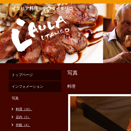
イタリア料理 ラウライタリコ
写真
トップページ
料理
インフォメーション
写真
料理（16）
店内（5）
外観（4）